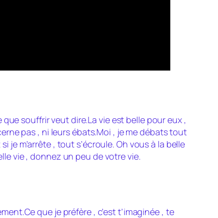
e que souffrir veut dire.La vie est belle pour eux ,
ncerne pas , ni leurs ébats.Moi , je me débats tout
i je m’arrête , tout s’écroule. Oh vous à la belle
elle vie , donnez un peu de votre vie.
ément.Ce que je préfère , c’est t’imaginée , te