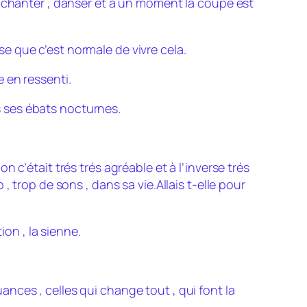
er , chanter , danser et à un moment la coupe est
nse que c’est normale de vivre cela.
 en ressenti.
ns ses ébats nocturnes.
ion c’était trés trés agréable et à l’inverse trés
 trop de sons , dans sa vie.Allais t-elle pour
ion , la sienne.
uances , celles qui change tout , qui font la