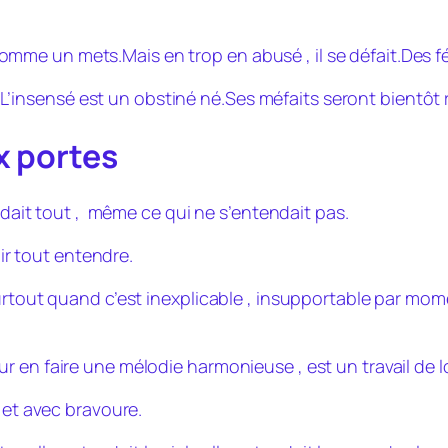
 comme un mets.Mais en trop en abusé , il se défait.Des fées
z. L’insensé est un obstiné né.Ses méfaits seront bientôt 
x portes
endait tout , même ce qui ne s’entendait pas.
oir tout entendre.
surtout quand c’est inexplicable , insupportable par mo
r en faire une mélodie harmonieuse , est un travail de
 et avec bravoure.