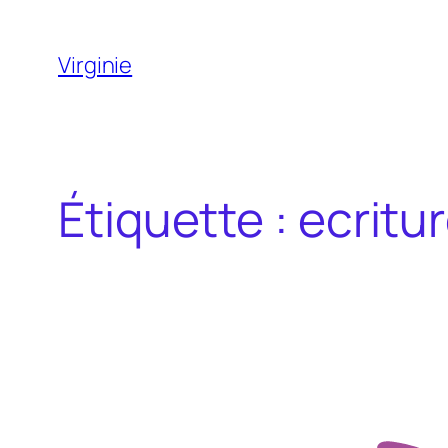
Aller
au
Virginie
contenu
Étiquette :
ecritur