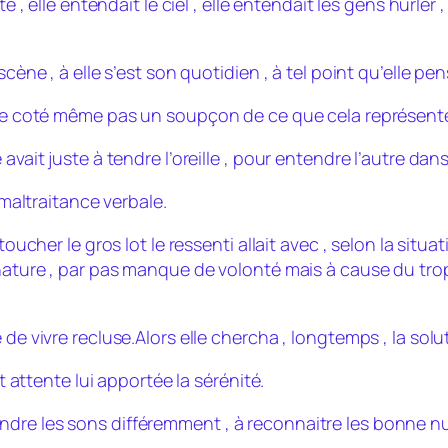
te , elle entendait le ciel , elle entendait les gens hurl
scène , à elle s’est son quotidien , à tel point qu’elle pe
utre coté même pas un soupçon de ce que cela représente
avait juste à tendre l’oreille , pour entendre l’autre da
 maltraitance verbale.
oucher le gros lot le ressenti allait avec , selon la situat
nature , par pas manque de volonté mais à cause du trop ,
de vivre recluse.Alors elle chercha , longtemps , la solut
ut attente lui apportée la sérénité.
 entendre les sons différemment , à reconnaitre les bonne n