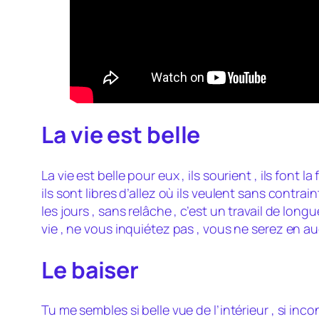
La vie est belle
La vie est belle pour eux , ils sourient , ils font 
ils sont libres d’allez où ils veulent sans contrai
les jours , sans relâche , c’est un travail de lon
vie , ne vous inquiétez pas , vous ne serez en auc
Le baiser
Tu me sembles si belle vue de l’intérieur , si inc