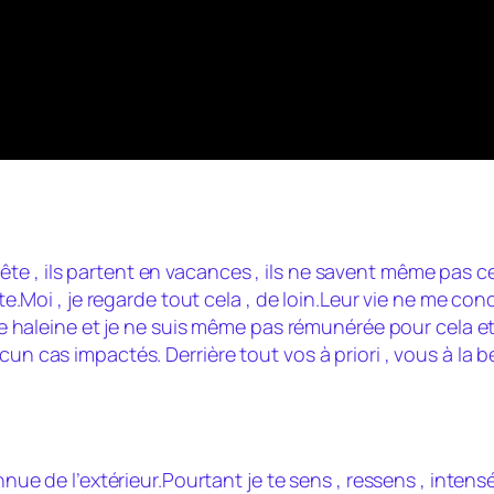
la fête , ils partent en vacances , ils ne savent même pas c
nte.Moi , je regarde tout cela , de loin.Leur vie ne me co
gue haleine et je ne suis même pas rémunérée pour cela et s
un cas impactés. Derrière tout vos à priori , vous à la b
onnue de l’extérieur.Pourtant je te sens , ressens , intens