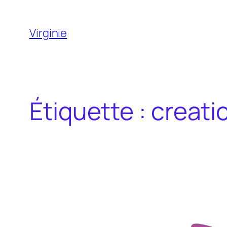
Aller
au
Virginie
contenu
Étiquette :
creati