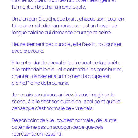
moments quand tout ces bruits se mélangent et
forment un brouhaha inextricable.
Un à un démêlés chaque bruit , chaque son , pour en
faire une mélodie harmonieuse , est un travail de
longue haleine qui demande courage et peine.
Heureusement ce courage , elle l’avait , toujours et
avec bravoure.
Elle entendait le cheval à l’autre bout de la planète ,
elle entendait le ciel , elle entendait les gens hurler ,
chanter , danser et à un moment la coupe est
pleine.Pleine de brouhaha.
Je ne sais pas si vous arrivez à vous imaginez la
scène , à elle s’est son quotidien , à tel point qu’elle
pense que c’est normale de vivre cela.
De son point de vue , tout est normale , de l’autre
coté même pas un soupçon de ce que cela
représente en ressenti.