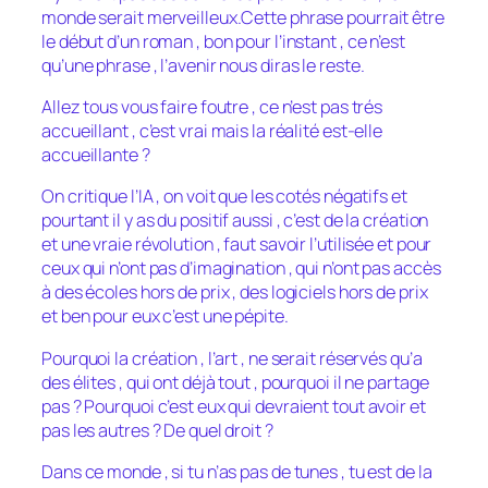
monde serait merveilleux.Cette phrase pourrait être
le début d’un roman , bon pour l’instant , ce n’est
qu’une phrase , l’avenir nous diras le reste.
Allez tous vous faire foutre , ce n’est pas trés
accueillant , c’est vrai mais la réalité est-elle
accueillante ?
On critique l’IA , on voit que les cotés négatifs et
pourtant il y as du positif aussi , c’est de la création
et une vraie révolution , faut savoir l’utilisée et pour
ceux qui n’ont pas d’imagination , qui n’ont pas accès
à des écoles hors de prix , des logiciels hors de prix
et ben pour eux c’est une pépite.
Pourquoi la création , l’art , ne serait réservés qu’a
des élites , qui ont déjà tout , pourquoi il ne partage
pas ? Pourquoi c’est eux qui devraient tout avoir et
pas les autres ? De quel droit ?
Dans ce monde , si tu n’as pas de tunes , tu est de la