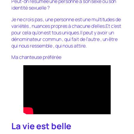
Peut-on résumée une personne à son sexe ou son
identité sexuelle ?
Je ne crois pas , une personne est une multitudes de
variétés , nuances propres à chacune d’elles.Et c’est
pour cela qu’on est tous uniques.Il peut y avoir un
dénominateur commun , qui fait de l’autre , un être
qui nous ressemble , qui nous attire.
Ma chanteuse préférée
La vie est belle