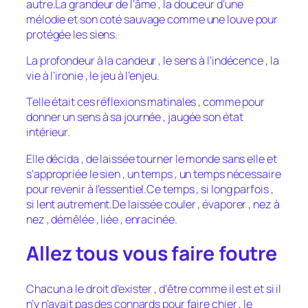
autre.La grandeur de l’âme , la douceur d’une
mélodie et son coté sauvage comme une louve pour
protégée les siens.
La profondeur à la candeur , le sens à l’indécence , la
vie à l’ironie , le jeu à l’enjeu.
Telle était ces réflexions matinales , comme pour
donner un sens à sa journée , jaugée son état
intérieur.
Elle décida , de laissée tourner le monde sans elle et
s’appropriée le sien , un temps , un temps nécessaire
pour revenir à l’essentiel.Ce temps , si long parfois ,
si lent autrement.De laissée couler , évaporer , nez à
nez , démêlée , liée , enracinée.
Allez tous vous faire foutre
Chacun a le droit d’exister , d’être comme il est et si il
n’y n’avait pas des connards pour faire chier , le