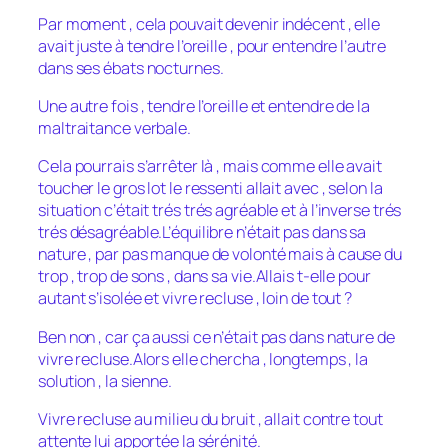
Par moment , cela pouvait devenir indécent , elle
avait juste à tendre l’oreille , pour entendre l’autre
dans ses ébats nocturnes.
Une autre fois , tendre l’oreille et entendre de la
maltraitance verbale.
Cela pourrais s’arrêter là , mais comme elle avait
toucher le gros lot le ressenti allait avec , selon la
situation c’était trés trés agréable et à l’inverse trés
trés désagréable.L’équilibre n’était pas dans sa
nature , par pas manque de volonté mais à cause du
trop , trop de sons , dans sa vie.Allais t-elle pour
autant s’isolée et vivre recluse , loin de tout ?
Ben non , car ça aussi ce n’était pas dans nature de
vivre recluse.Alors elle chercha , longtemps , la
solution , la sienne.
Vivre recluse au milieu du bruit , allait contre tout
attente lui apportée la sérénité.