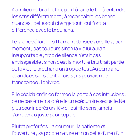
Au milieu du bruit , elle apprit à faire le tri , à entendre
les sons différemment , à reconnaitre les bonne
nuances , celles qui change tout , qui font la
différence avec le brouhaha.
Le silence était un sifflement dans ces oreilles , par
moment , pas toujours sinon la vie lui aurait
insupportable , trop de silence n’était pas
envisageable , sinon c’est la mort , le bruit fait partie
de la vie , le brouhaha un trop de tout.Au contraire
quand ces sons était choisis , ils pouvaient la
transportée , l’enivrée.
Elle décida enfin de fermée la porte à ces intrusions ,
de ne pas être malgré elle un exécutoire sexuelle.Ne
plus courir après un lièvre , qui file sans jamais
s’arrêter ou juste pour copuler.
Plutôt préférées , la douceur , la patiente et
l’ouverture , sa propre nature et non celle d’une d’un