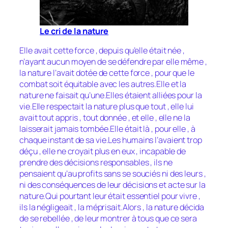
Le cri de la nature
Elle avait cette force , depuis qu’elle était née ,
n’ayant aucun moyen de se défendre par elle même ,
la nature l’avait dotée de cette force , pour que le
combat soit équitable avec les autres.Elle et la
nature ne faisait qu’une.Elles étaient alliées pour la
vie.Elle respectait la nature plus que tout , elle lui
avait tout appris , tout donnée , et elle , elle ne la
laisserait jamais tombée.Elle était là , pour elle , à
chaque instant de sa vie.Les humains l’avaient trop
déçu , elle ne croyait plus en eux , incapable de
prendre des décisions responsables , ils ne
pensaient qu’au profits sans se souciés ni des leurs ,
ni des conséquences de leur décisions et acte sur la
nature.Qui pourtant leur était essentiel pour vivre ,
ils la négligeait , la méprisait.Alors , la nature décida
de se rebellée , de leur montrer à tous que ce sera