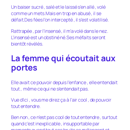
Un baiser sucré , salé et le laissé s’en allé , volé
comme un mets.Mais en trop en abusé , il se
défait.Des fées l’on intercepté , il s’est volatilisé.
Rattrapée , par l’insensé , il m’a volé dans le nez.
L’insensé est un obstiné né.Ses méfaits seront
bientôt révélés.
La femme qui écoutait aux
portes
Elle avait ce pouvoir depuis l’enfance , elle entendait
tout , même ce qui ne s’entendait pas.
Vue d’ici , vous me direz ça à l’air cool , de pouvoir
tout entendre.
Ben non , ce n’est pas cool de tout entendre , surtout
quand c’est inexplicable , insupportable par