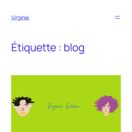
Aller
au
Virginie
contenu
Étiquette :
blog