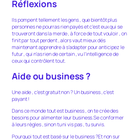
Réflexions
Ils pompent tellement les gens , que bientôt plus
personnes ne pourras rien payés et c’est eux qui se
trouveront dans la merde , à force de tout vouloir , on
finit par tout perdent , alors vaut mieux dés
maintenant apprendre à s’adapter pour anticipez le
futur , qui n’as rien de certain , vu l’intelligence de
ceux qui contrôlent tout.
Aide ou business ?
Une aide , c’est gratuit non ? Un business , c’est
payant !
Dans ce monde tout est business , on te crée des
besoins pour alimenter leur business.Se conformer
à leurs règles , sinon tu ni vis pas , tu survis.
Pourquoi tout est basé sur le business ?Et non sur