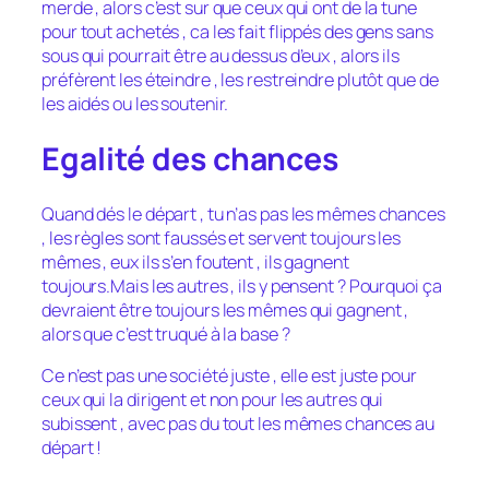
merde , alors c’est sur que ceux qui ont de la tune
pour tout achetés , ca les fait flippés des gens sans
sous qui pourrait être au dessus d’eux , alors ils
préfèrent les éteindre , les restreindre plutôt que de
les aidés ou les soutenir.
Egalité des chances
Quand dés le départ , tu n’as pas les mêmes chances
, les règles sont faussés et servent toujours les
mêmes , eux ils s’en foutent , ils gagnent
toujours.Mais les autres , ils y pensent ? Pourquoi ça
devraient être toujours les mêmes qui gagnent ,
alors que c’est truqué à la base ?
Ce n’est pas une société juste , elle est juste pour
ceux qui la dirigent et non pour les autres qui
subissent , avec pas du tout les mêmes chances au
départ !