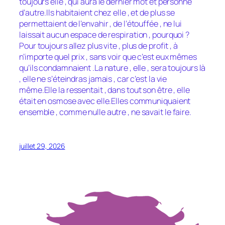
toujours elle , qui aura le dernier mot et personne
d’autre.Ils habitaient chez elle , et de plus se
permettaient de l’envahir , de l’étouffée , ne lui
laissait aucun espace de respiration , pourquoi ?
Pour toujours allez plus vite , plus de profit , à
n’importe quel prix , sans voir que c’est eux mêmes
qu’ils condamnaient .La nature , elle , sera toujours là
, elle ne s’éteindras jamais , car c’est la vie
même.Elle la ressentait , dans tout son être , elle
était en osmose avec elle.Elles communiquaient
ensemble , comme nulle autre , ne savait le faire.
juillet 29, 2026