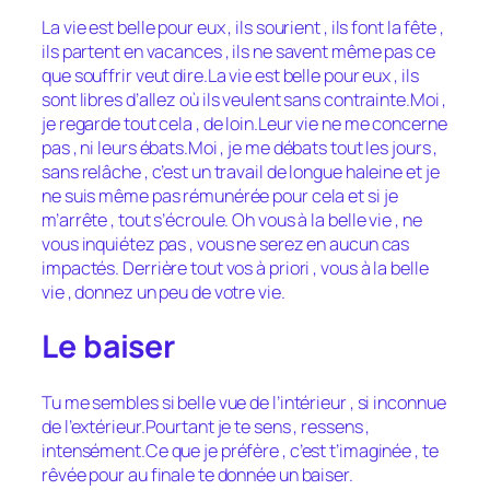
La vie est belle pour eux , ils sourient , ils font la fête ,
ils partent en vacances , ils ne savent même pas ce
que souffrir veut dire.La vie est belle pour eux , ils
sont libres d’allez où ils veulent sans contrainte.Moi ,
je regarde tout cela , de loin.Leur vie ne me concerne
pas , ni leurs ébats.Moi , je me débats tout les jours ,
sans relâche , c’est un travail de longue haleine et je
ne suis même pas rémunérée pour cela et si je
m’arrête , tout s’écroule. Oh vous à la belle vie , ne
vous inquiétez pas , vous ne serez en aucun cas
impactés. Derrière tout vos à priori , vous à la belle
vie , donnez un peu de votre vie.
Le baiser
Tu me sembles si belle vue de l’intérieur , si inconnue
de l’extérieur.Pourtant je te sens , ressens ,
intensément.Ce que je préfère , c’est t’imaginée , te
rêvée pour au finale te donnée un baiser.