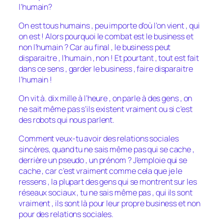
l’humain?
On est tous humains , peu importe d’où l’on vient , qui
on est ! Alors pourquoi le combat est le business et
non l’humain ? Car au final , le business peut
disparaitre , l’humain , non ! Et pourtant , tout est fait
dans ce sens , garder le business , faire disparaitre
l’humain !
On vit à. dix mille à l’heure , on parle à des gens , on
ne sait même pas s’ils existent vraiment ou si c’est
des robots qui nous parlent.
Comment veux-tu avoir des relations sociales
sincères, quand tu ne sais même pas qui se cache ,
derrière un pseudo , un prénom ? J’emploie qui se
cache , car c’est vraiment comme cela que je le
ressens , la plupart des gens qui se montrent sur les
réseaux sociaux , tu ne sais même pas , qui ils sont
vraiment , ils sont là pour leur propre business et non
pour des relations sociales.