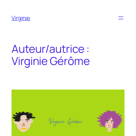
Aller
au
Virginie
contenu
Auteur/autrice :
Virginie Gérôme